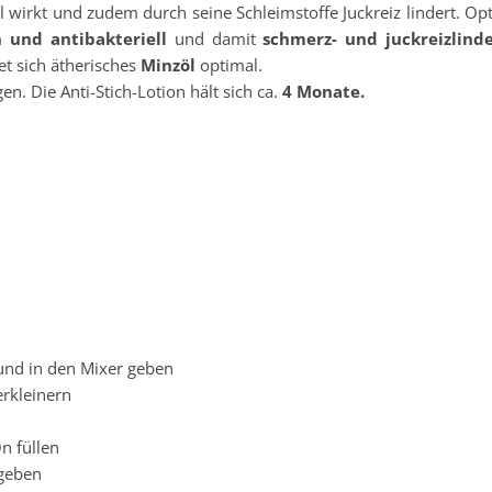
l wirkt und zudem durch seine Schleimstoffe Juckreiz lindert. O
h und antibakteriell
und damit
schmerz- und juckreizlind
t sich ätherisches
Minzöl
optimal.
n. Die Anti-Stich-Lotion hält sich ca.
4 Monate.
 und in den Mixer geben
rkleinern
n füllen
ugeben