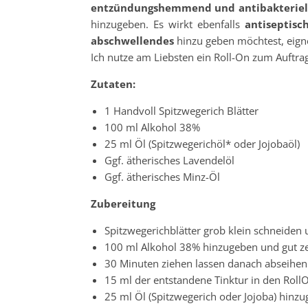
entzündungshemmend und antibakteriel
hinzugeben. Es wirkt ebenfalls
antiseptisc
abschwellendes
hinzu geben möchtest, eigne
Ich nutze am Liebsten ein Roll-On zum Auftrage
Zutaten:
1 Handvoll Spitzwegerich Blätter
100 ml Alkohol 38%
25 ml Öl (Spitzwegerichöl* oder Jojobaöl)
Ggf. ätherisches Lavendelöl
Ggf. ätherisches Minz-Öl
Zubereitung
Spitzwegerichblätter grob klein schneiden
100 ml Alkohol 38% hinzugeben und gut ze
30 Minuten ziehen lassen danach abseihen
15 ml der entstandene Tinktur in den RollO
25 ml Öl (Spitzwegerich oder Jojoba) hinz