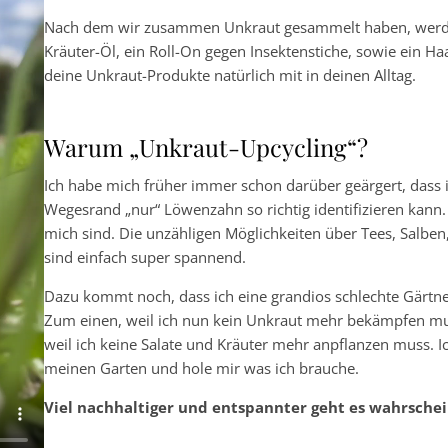
Nach dem wir zusammen Unkraut gesammelt haben, werde
Kräuter-Öl, ein Roll-On gegen Insektenstiche, sowie ein H
deine Unkraut-Produkte natürlich mit in deinen Alltag.
Warum „Unkraut-Upcycling“?
Ich habe mich früher immer schon darüber geärgert, dass 
Wegesrand „nur“ Löwenzahn so richtig identifizieren kann. 
mich sind. Die unzähligen Möglichkeiten über Tees, Salben
sind einfach super spannend.
Dazu kommt noch, dass ich eine grandios schlechte Gärtner
Zum einen, weil ich nun kein Unkraut mehr bekämpfen mus
weil ich keine Salate und Kräuter mehr anpflanzen muss. Ic
meinen Garten und hole mir was ich brauche.
Viel nachhaltiger und entspannter geht es wahrschein